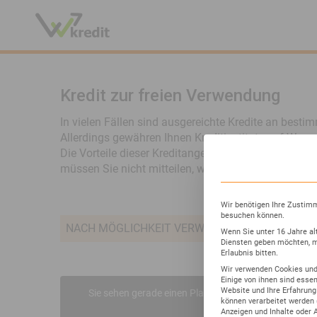
Kredit zur freien Verwendung
In vielen Fällen sind ausgereichte Kredite an bes
Allerdings gewähren Ihnen Kreditinstitute auf Wu
Die Vorteile dieser Kreditangebote liegen auf der 
müssen Sie nicht mitteilen, was genau Sie mit dem 
Wir benötigen Ihre Zustimm
besuchen können.
NACH MÖGLICHKEIT VERWENDUNGSZWECK PRE
Wenn Sie unter 16 Jahre al
Diensten geben möchten, m
Erlaubnis bitten.
Wir verwenden Cookies und
Einige von ihnen sind essen
Website und Ihre Erfahrung
Sie sehen gerade einen Platzhalterinhalt von
www.sm
können verarbeitet werden (z
Anzeigen und Inhalte oder 