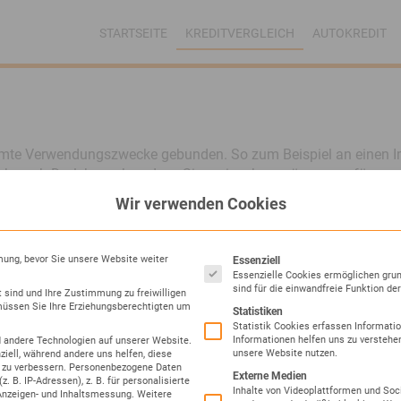
STARTSEITE
KREDITVERGLEICH
AUTOKREDIT
timmte Verwendungszwecke gebunden. So zum Beispiel an einen 
nsch auch Darlehen, ohne dass Sie preisgeben müssen, wofür 
Hand. Als Kreditnehmer sind Sie dabei völlig ungebunden, was di
Wir verwenden Cookies
Geld planen. Auch das ist Ihnen als Kreditnehmer womöglich wi
Es folgt eine Liste der Service-
ung, bevor Sie unsere Website weiter
Essenziell
Essenzielle Cookies ermöglichen gru
ISGEBEN
sind für die einwandfreie Funktion der
t sind und Ihre Zustimmung zu freiwilligen
üssen Sie Ihre Erziehungsberechtigten um
Statistiken
Statistik Cookies erfassen Informati
Informationen helfen uns zu verstehe
 andere Technologien auf unserer Website.
unsere Website nutzen.
ziell, während andere uns helfen, diese
 zu verbessern.
Personenbezogene Daten
ava.de
. Um auf den eigentlichen Inhalt zuzugreifen, klicken Sie auf den
Externe Medien
. B. IP-Adressen), z. B. für personalisierte
Drittanbieter weitergegeben werden.
Inhalte von Videoplattformen und Soc
Anzeigen- und Inhaltsmessung.
Weitere