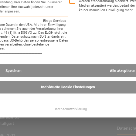
werden standardmäßig blockiert. Wen
wendung Ihrer Daten finden Sie in unserer
Medien akzeptiert werden, bedarf der 
können Ihre Auswahl jederzeit unter
keiner manuellen Einwilligung mehr.
der anpassen.
Inhalt entsperren
____________________________ Einige Services
ne Daten in den USA. Mit Ihrer Einwilligung
Weitere Informationen
s stimmen Sie auch der Verarbeitung Ihrer
'
. 49 (1) lit. a DSGVO zu. Das EuGH stuft die
hendem Datenschutz nach EU-Standards ein.
o, dass US-Behörden personenbezogene Daten
n verarbeiten, ohne bestehende
äer.
____________________________
Speichern
Alle akzeptieren
Individuelle Cookie Einstellungen
akt
Startseite
s
Datenschutzerklärung
sulting GmbH
AGB
lstraße 39
tuttgart
Datensch
46 7001