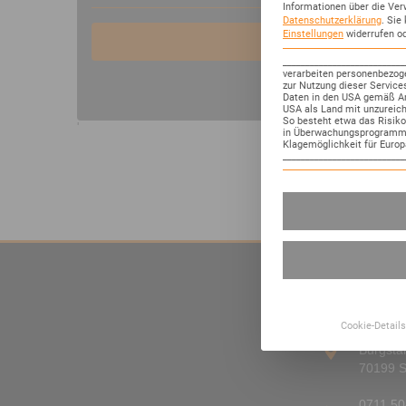
Informationen über die Ver
Datenschutzerklärung
.
Sie 
Einstellungen
widerrufen o
___________________________
verarbeiten personenbezoge
zur Nutzung dieser Service
Daten in den USA gemäß Art
USA als Land mit unzureic
So besteht etwa das Risik
'
in Überwachungsprogramme
Klagemöglichkeit für Europ
___________________________
Kont
Cookie-Detail
W7 Con
Burgstal
70199 S
0711 50